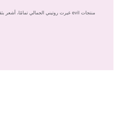
منتجات evil غيرت روتيني الجمالي تمامًا، أشعر بثقة وجمال طبيعي كل يوم.