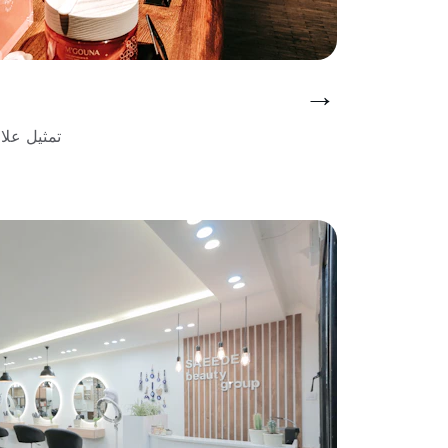
→
تمثيل علا